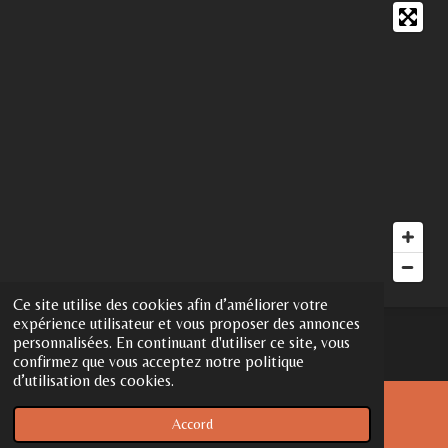
c
n
s
e
t
t
b
e
a
o
r
g
o
e
r
k
s
a
t
m
Ce site utilise des cookies afin d’améliorer votre
expérience utilisateur et vous proposer des annonces
© 2023 - 2026 Adeline G
personnalisées. En continuant d'utiliser ce site, vous
Propulsé par
Webador
confirmez que vous acceptez notre politique
d’utilisation des cookies.
Accord
E-mail
Carte