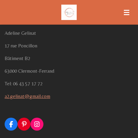
Passer
au
contenu
principal
Adeline Gelinat
17 rue Poncillon
Bâtiment B2
63000 Clermont-Ferrand
Tel: 06 43 57 17 72
a2.gelinat@gmail.com
F
P
I
a
i
n